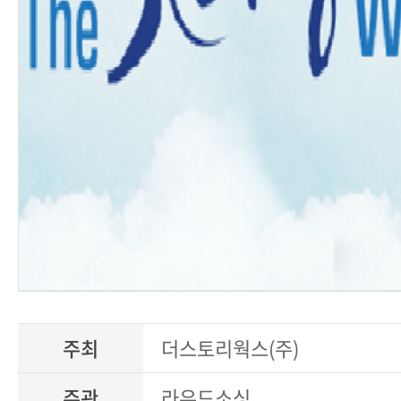
주최
더스토리웍스(주)
주관
라우드소싱