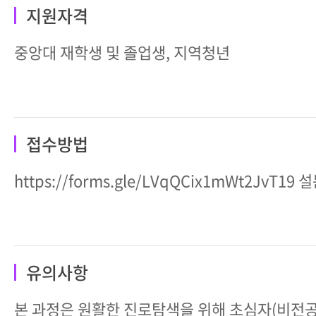
지원자격
중앙대 재학생 및 졸업생, 지역청년
접수방법
https://forms.gle/LVqQCix1mWt2JvT19
유의사항
본 과정은 원활한 진로탐색을 위해 초심자(비전공