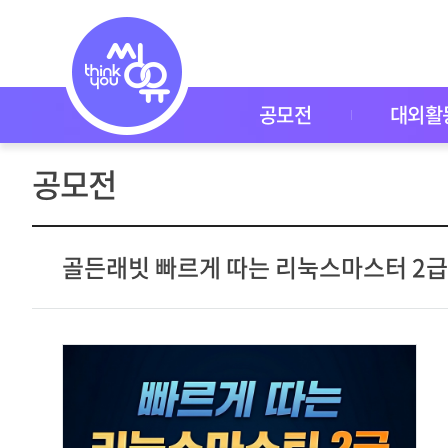
공
모
전
공
모
전
공모전
대외활
대
외
활
공모전
동
씽
유
P
I
골든래빗 빠르게 따는 리눅스마스터 2급
C
K
이
벤
트
자
주
묻
는
질