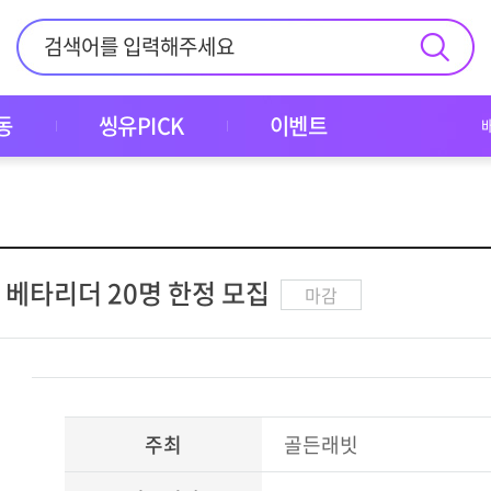
동
씽유PICK
이벤트
 베타리더 20명 한정 모집
마감
주최
골든래빗