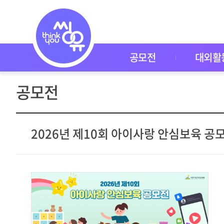
공
모
전
공
모
전
공모전
대외활
대
외
활
공모전
동
씽
유
P
I
2026년 제10회 아이사랑 안심보육 공
C
K
이
벤
트
자
주
묻
는
질