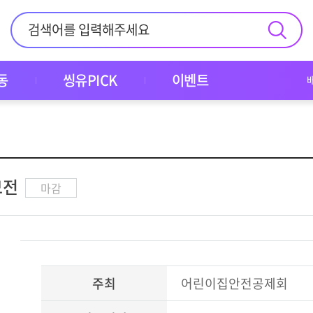
동
씽유PICK
이벤트
모전
마감
주최
어린이집안전공제회