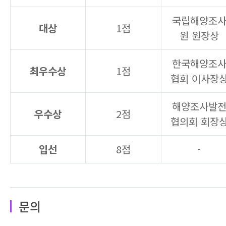
국립해양조
대상
1점
원 원장상
한국해양조
최우수상
1점
협회 이사장
해양조사발
우수상
2점
협의회 회장
입선
8점
-
문의