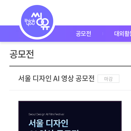
공
모
전
공
모
전
공모전
대외활
대
외
활
공모전
동
씽
유
P
I
서울 디자인 AI 영상 공모전
마감
C
K
이
벤
트
자
주
묻
는
질