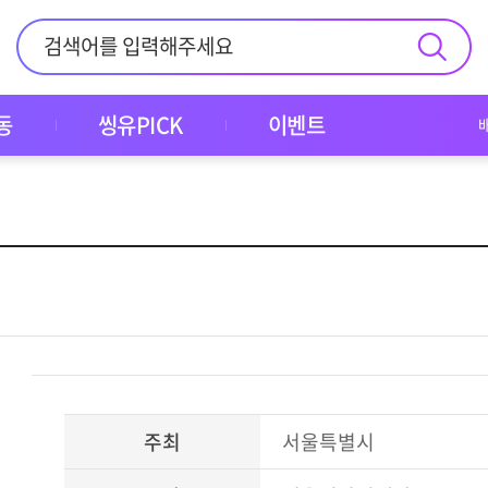
동
씽유PICK
이벤트
주최
서울특별시