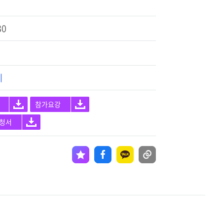
30
기
참가요강
청서