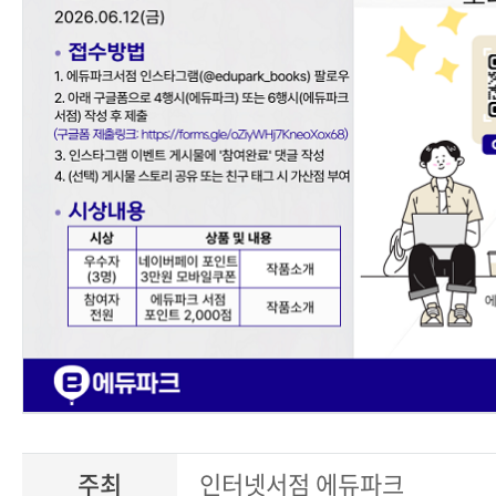
주최
인터넷서점 에듀파크