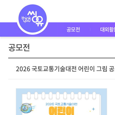
공
모
전
공
모
전
공모전
대외활
대
외
활
공모전
동
씽
유
P
I
2026 국토교통기술대전 어린이 그림 
C
K
이
벤
트
자
주
묻
는
질