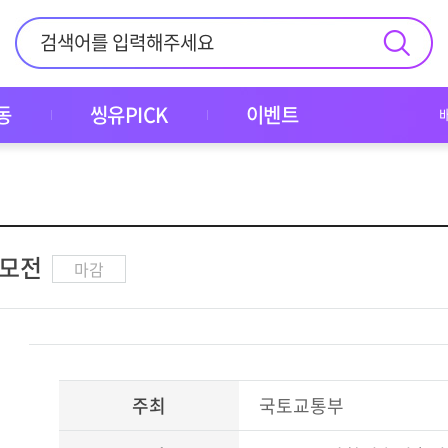
동
씽유PICK
이벤트
공모전
마감
주최
국토교통부