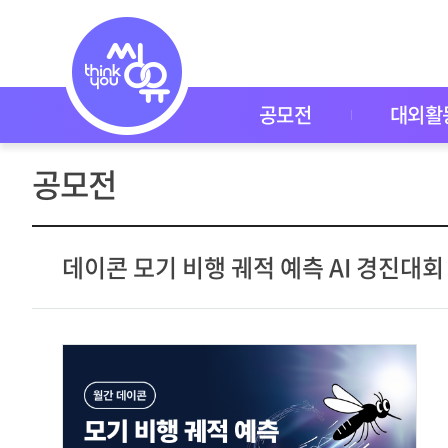
공
모
전
공
모
전
공모전
대외활
대
외
활
공모전
동
씽
유
P
I
데이콘 모기 비행 궤적 예측 AI 경진대회
C
K
이
벤
트
자
주
묻
는
질