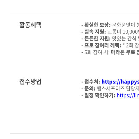
활동혜택
- 확실한 보상:
문화품앗이 봉사
-
실속 지원:
교통비 10,00
-
든든한 지원:
맛있는 간식 
-
프로 참여러 혜택:
* 2회 
-
6회 참여 시:
마라톤 무료 
접수방법
-
접수처:
https://happy
-
문의:
햅스서포터즈 담당자 (k
-
일정 확인하기:
https://l