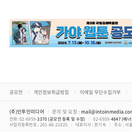
공모전
개인정보취급방침
이메일 무단수집거부
(주)인투인미디어
문의 및 요청 :
mail@intoinmedia.c
전화: 02-6959-
3370 (공모전 등록 및 수정)
02-6959-
4847 (배
사업자등록번호 : 201-86-21825
대표이사 : 문기숙
주소 : 서