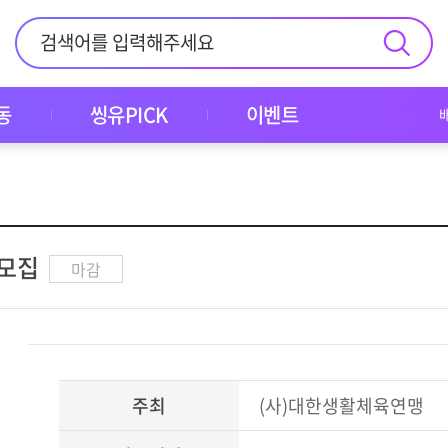
동
씽유PICK
이벤트
 모집
마감
주최
(사)대한생활체육연맹