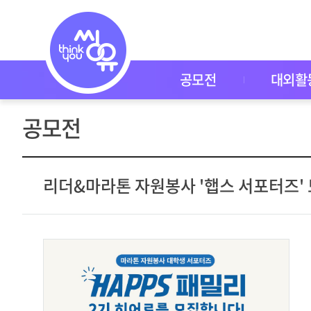
공
모
전
공
모
전
공모전
대외활
대
외
활
공모전
동
씽
유
P
I
리더&마라톤 자원봉사 '햅스 서포터즈'
C
K
이
벤
트
자
주
묻
는
질