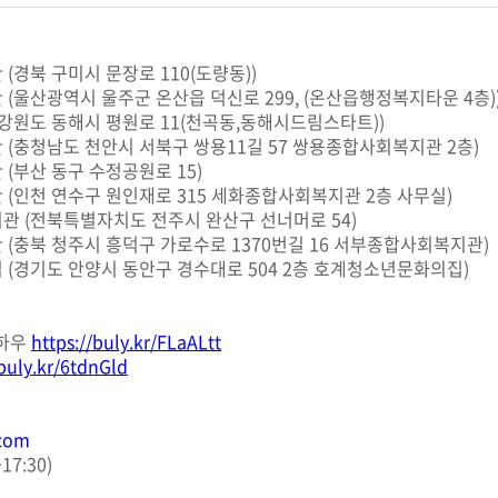
 (경북 구미시 문장로 110(도량동))
 (울산광역시 울주군 온산읍 덕신로 299, (온산읍행정복지타운 4층)
(강원도 동해시 평원로 11(천곡동,동해시드림스타트))
관 (충청남도 천안시 서북구 쌍용11길 57 쌍용종합사회복지관 2층)
 (부산 동구 수정공원로 15)
관 (인천 연수구 원인재로 315 세화종합사회복지관 2층 사무실)
지관 (전북특별자치도 전주시 완산구 선너머로 54)
 (충북 청주시 흥덕구 가로수로 1370번길 16 서부종합사회복지관)
집 (경기도 안양시 동안구 경수대로 504 2층 호계청소년문화의집)
노하우
https://buly.kr/FLaALtt
/buly.kr/6tdnGld
.com
~17:30)