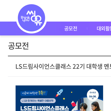
공
모
전
공
모
전
공모전
대외활
대
외
활
공모전
동
씽
유
P
I
LS드림사이언스클래스 22기 대학생 멘
C
K
이
벤
트
자
주
묻
는
질