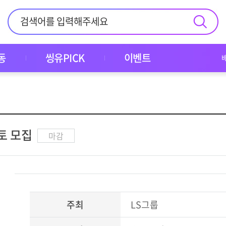
동
씽유PICK
이벤트
토 모집
마감
주최
LS그룹