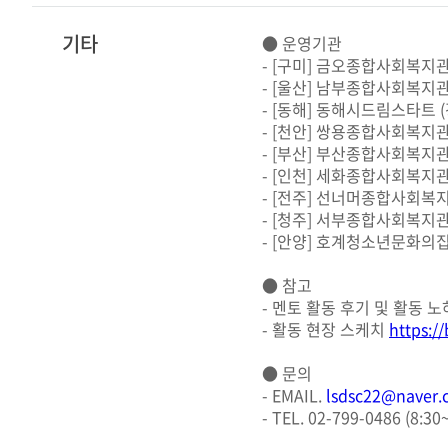
기타
● 운영기관
- [구미] 금오종합사회복지관
- [울산] 남부종합사회복지관
- [동해] 동해시드림스타트 
- [천안] 쌍용종합사회복지
- [부산] 부산종합사회복지관
- [인천] 세화종합사회복지
- [전주] 선너머종합사회복
- [청주] 서부종합사회복지관
- [안양] 호계청소년문화의
● 참고
- 멘토 활동 후기 및 활동 
- 활동 현장 스케치
https:/
● 문의
- EMAIL.
lsdsc22@naver
- TEL. 02-799-0486 (8:30