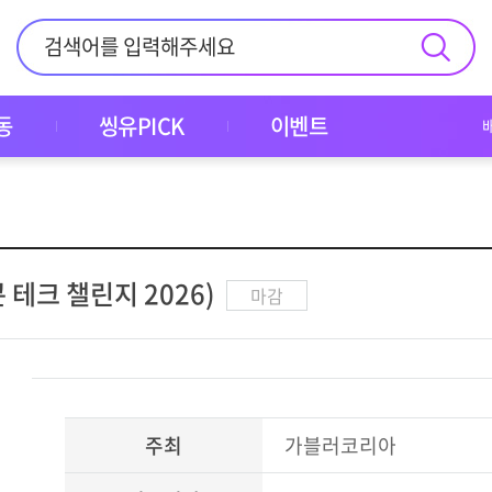
동
씽유PICK
이벤트
비콘 테크 챌린지 2026)
마감
주최
가블러코리아