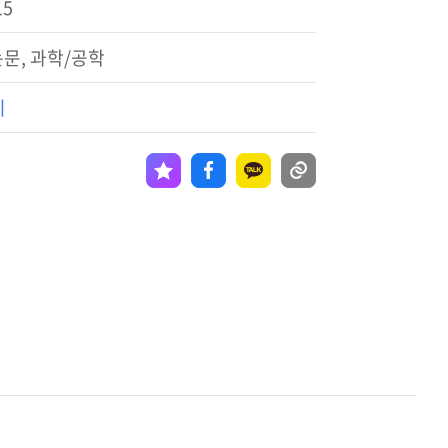
15
문, 과학/공학
기