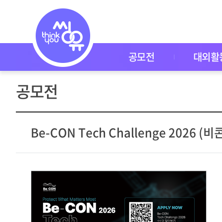
공
모
전
공
모
전
공모전
대외활
대
외
활
공모전
동
씽
유
P
I
Be-CON Tech Challenge 2026 (
C
K
이
벤
트
자
주
묻
는
질