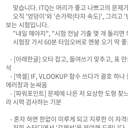
맞습니다. ITQ는 머리가 좋고 나쁘고의 문제가
오직 '엉덩이'와 '손가락(타자 속도)', 그리고 
보는 시험입니다.
"내일 해야지", "시험 전날 기출 몇 개 돌리면 
시험장 가서 60분 타임오버로 멘붕 오기 딱 좋
- [아래한글] 오타 잡고, 들여쓰기 맞추고, 표 만
삭 ️
- [엑셀] IF, VLOOKUP 함수 쓰다가 괄호 하나
에러창과 눈싸움
- [파워포인트] 문제에 나온 저 요상한 도형 찾
라 시력 검사하는 기분
- 혼자 하면 한없이 미루게 되고 지루한 이 자격증
저희 스터디에서 '강제성'을 부여해 드립니다.