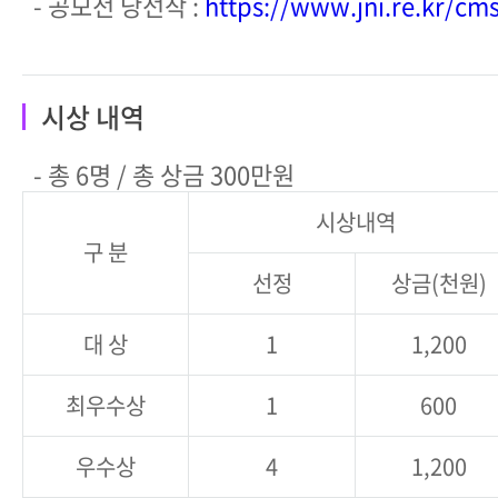
- 공모전 당선작 :
https://www.jni.re.kr/c
시상 내역
- 총 6명 / 총 상금 300만원
시상내역
구 분
선정
상금(천원)
대 상
1
1,200
최우수상
1
600
우수상
4
1,200