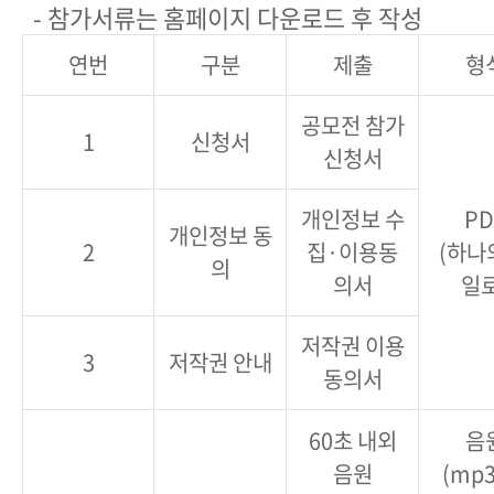
- 참가서류는 홈페이지 다운로드 후 작성
연번
구분
제출
형
공모전 참가
1
신청서
신청서
개인정보 수
PD
개인정보 동
2
집·이용동
(하나
의
의서
일로
저작권 이용
3
저작권 안내
동의서
60초 내외
음
음원
(mp3