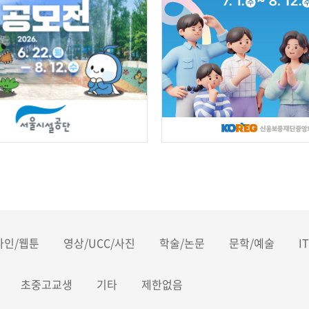
자인/웹툰
영상/UCC/사진
학술/논문
문학/예술
I
초중고교생
기타
제한없음