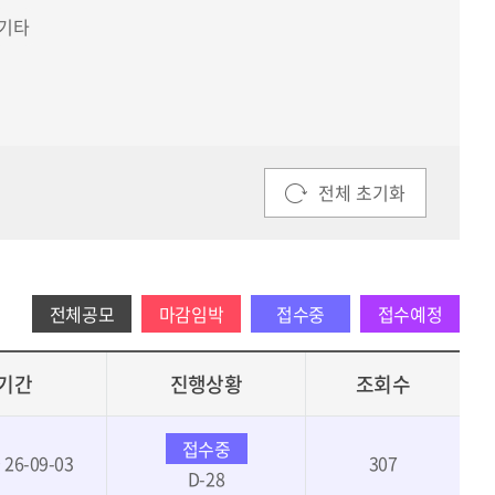
기타
2026.07.27 ~ 2026.08.28 ( D-22 )
회 특별
제17회 LH 국토기술대전
전체 초기화
전체공모
마감임박
접수중
접수예정
기간
진행상황
조회수
접수중
~ 26-09-03
307
D-28