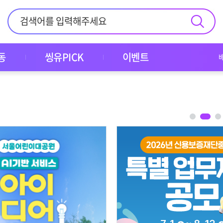
동
씽유PICK
이벤트