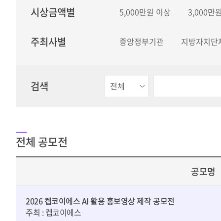
시상금액별
5,000만원 이상
3,000만
2026.06.22 
주최사별
중앙정부기관
지방자치단
2026.05.29 ~ 2026.08.17 ( D-11 )
서울어린이
2026년 저작권 인식제고 글 공모전
아이디어
검색
전체 공모전
공모명
2026 켑코이에스 AI 활용 홍보영상 제작 공모전
주최 : 켑코이에스