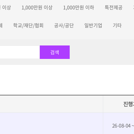
원 이상
1,000만원 이상
1,000만원 이하
특전제공
~ 2026.08.12 ( D-6 )
2026.07.01 ~ 2026.08.12 ( D-6 )
체
학교/재단/협회
공사/공단
일반기업
기타
대공원 AI기반 서비스
2026년 신용보증재단중앙
 공모전
업무제안 공모
진행
26-08-04 