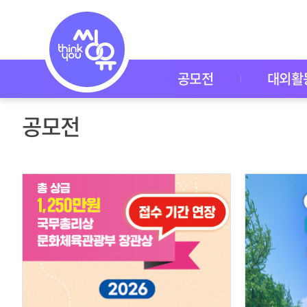
공
모
전
공
모
전
공모전
대외활
대
외
활
공모전
동
씽
유
P
I
C
K
이
벤
트
자
주
묻
는
질