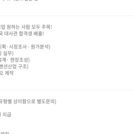
취업 원하는 사람 모두 주목!
국 대사관 합격생 배출!
 기획·시장조사· 원가분석)
팅 실무)
설계· 현장조성)
컨벤션산업 구조)
오 제작
(*유형별 상이함으로 별도문의)
원 지급
삭