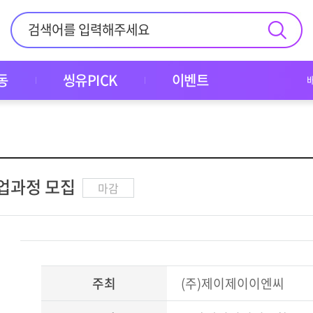
동
씽유PICK
이벤트
업과정 모집
마감
주최
(주)제이제이이엔씨