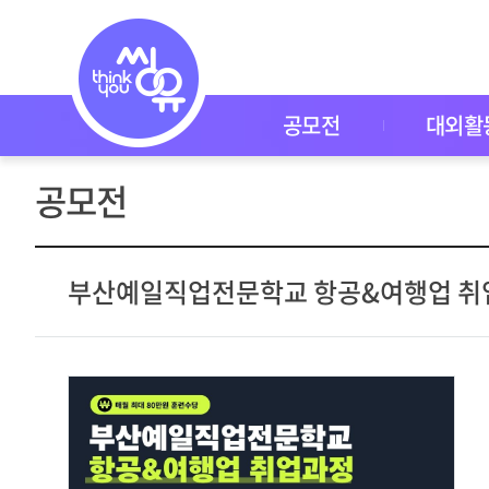
공
모
전
공
모
전
공모전
대외활
대
외
활
공모전
동
씽
유
P
I
부산예일직업전문학교 항공&여행업 취
C
K
이
벤
트
자
주
묻
는
질