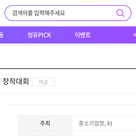
동
씽유PICK
이벤트
 앱 창작대회
마감
주최
중소기업청, kt