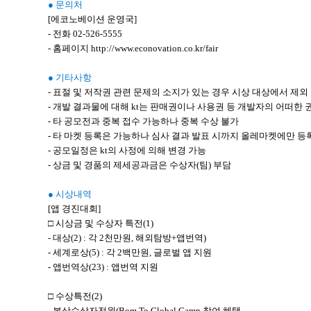
● 문의처
[에코노베이션 운영국]
- 전화 02-526-5555
- 홈페이지 http://www.econovation.co.kr/fair
● 기타사항
- 표절 및 저작권 관련 문제의 소지가 있는 경우 시상 대상에서 제외
- 개발 결과물에 대해 kt는 판매권이나 사용권 등 개발자의 어떠한 
- 타 공모전과 중복 접수 가능하나 중복 수상 불가
- 타 마켓 등록은 가능하나 심사 결과 발표 시까지 올레마켓에만 등
- 공모일정은 kt의 사정에 의해 변경 가능
- 상금 및 경품의 제세공과금은 수상자(팀) 부담
● 시상내역
[앱 경진대회]
□ 시상금 및 수상자 특전(1)
- 대상(2) : 각 2천만원, 해외탐방+앱번역)
- 세계로상(5) : 각 2백만원, 글로벌 앱 지원
- 앱번역상(23) : 앱번역 지원
□ 수상특전(2)
- 본상수상자전원(Bom To Global Camp 참여 혜택