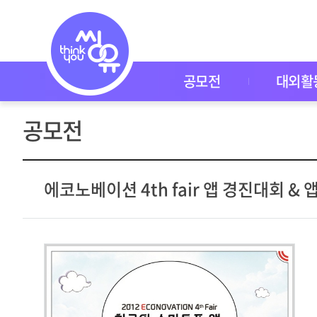
공
모
전
공
모
전
공모전
대외활
대
외
활
공모전
동
씽
유
P
I
에코노베이션 4th fair 앱 경진대회 &
C
K
이
벤
트
자
주
묻
는
질