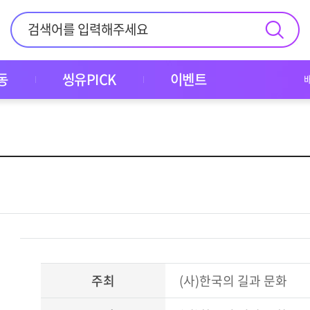
동
씽유PICK
이벤트
주최
(사)한국의 길과 문화