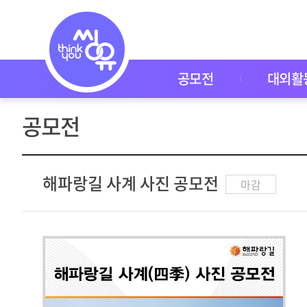
공
모
전
공
모
전
공모전
대외활
대
외
활
공모전
동
씽
유
P
I
해파랑길 사계 사진 공모전
마감
C
K
이
벤
트
자
주
묻
는
질