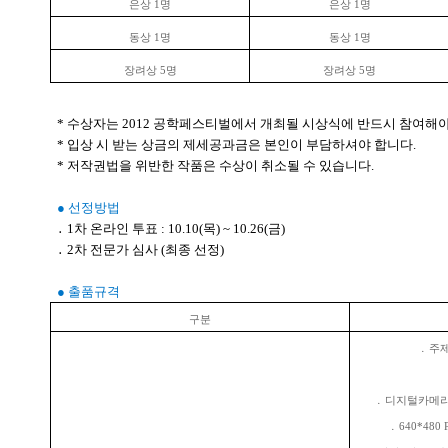
은상 1명
은상 1명
동상 1명
동상 1명
장려상 5명
장려상 5명
* 수상자는 2012 공학페스티벌에서 개최될 시상식에 반드시 참여해야
* 입상 시 받는 상금의 제세공과금은 본인이 부담하셔야 합니다.
* 저작권법을 위반한 작품은 수상이 취소될 수 있습니다.
● 선정방법
․ 1차 온라인 투표 : 10.10(목) ~ 10.26(금)
․ 2차 전문가 심사 (최종 선정)
● 출품규격
구분
․ 주
․ 디지털카메라
․ 640*480