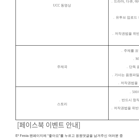
․ 드라마, 다큐, 
UCC 동영상
․ 유투브 업로드 
․ 저작권법을 위반
․ 주제를 
․ 
주제곡
․ 단독
․ 가사는 음원파일
․ 저작권법을
․ 50
․ 반드시 창
스토리
․ 저작권법을 위반
[페이스북 이벤트 안내]
E² Festa 팬페이지에 “좋아요”를 누르고 응원댓글을 남겨주신 여러분 중