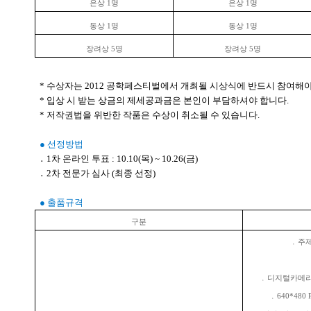
은상 1명
은상 1명
동상 1명
동상 1명
장려상 5명
장려상 5명
* 수상자는 2012 공학페스티벌에서 개최될 시상식에 반드시 참여해야
* 입상 시 받는 상금의 제세공과금은 본인이 부담하셔야 합니다.
* 저작권법을 위반한 작품은 수상이 취소될 수 있습니다.
● 선정방법
․ 1차 온라인 투표 : 10.10(목) ~ 10.26(금)
․ 2차 전문가 심사 (최종 선정)
● 출품규격
구분
․ 주
․ 디지털카메라
․ 640*480