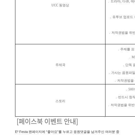
․ 드라마, 다큐, 
UCC 동영상
․ 유투브 업로드 
․ 저작권법을 위반
․ 주제를 
․ 
주제곡
․ 단독
․ 가사는 음원파일
․ 저작권법을
․ 50
․ 반드시 창
스토리
․ 저작권법을 위반
[페이스북 이벤트 안내]
E² Festa 팬페이지에 “좋아요”를 누르고 응원댓글을 남겨주신 여러분 중