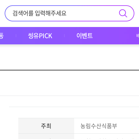
동
씽유PICK
이벤트
주최
농림수산식품부