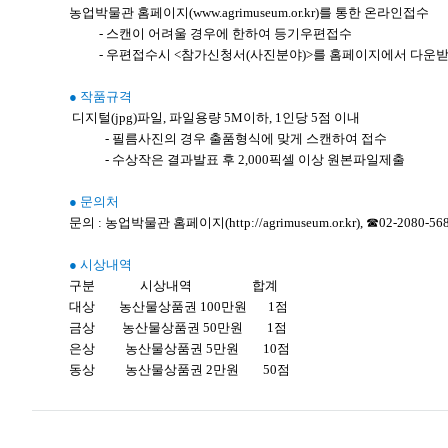
농업박물관 홈페이지(www.agrimuseum.or.kr)를 통한 온라인접수
- 스캔이 어려울 경우에 한하여 등기우편접수
- 우편접수시 <참가신청서(사진분야)>를 홈페이지에서 다운받아
● 작품규격
디지털(jpg)파일, 파일용량 5M이하, 1인당 5점 이내
- 필름사진의 경우 출품형식에 맞게 스캔하여 접수
- 수상작은 결과발표 후 2,000픽셀 이상 원본파일제출
● 문의처
문의 : 농업박물관 홈페이지(http://agrimuseum.or.kr), ☎02-2080-56
● 시상내역
구분 시상내역 합계
대상 농산물상품권 100만원 1점
금상 농산물상품권 50만원 1점
은상 농산물상품권 5만원 10점
동상 농산물상품권 2만원 50점