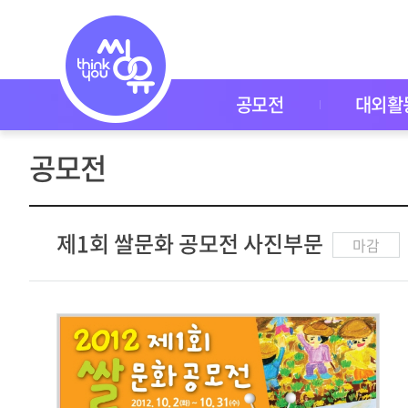
공
모
전
공
모
전
공모전
대외활
대
외
활
공모전
동
씽
유
P
I
제1회 쌀문화 공모전 사진부문
마감
C
K
이
벤
트
자
주
묻
는
질