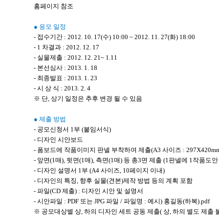
홈페이지 참조
● 응모 일정
- 접수기간 : 2012. 10. 17(수) 10:00 ~ 2012. 11. 27(화) 18:00
- 1 차결과 : 2012. 12. 17
- 실물제출 : 2012. 12. 21~ 1.11
- 본선심사 : 2013. 1. 18
- 최종발표 : 2013. 1. 23
- 시 상 식 : 2013. 2. 4
※ 단, 상기 일정은 추후 변경 될 수 있음
● 제출 방법
- 공모신청서 1부 (붙임서식)
- 디자인 시안보드
- 폼보드에 작품이미지 판넬 부착하여 제출(A3 사이즈 : 297X420mm
- 앞면(1매), 뒷면(1매), 측면(1매) 등 총3면 제출 (1판넬에 1작품도안
- 디자인 설명서 1부 (A4 사이즈, 10페이지 이내)
- 디자인의 특징, 향후 실물(견본)제작 방법 등의 계획 포함
- 파일(CD 제출) : 디자인 시안 및 설명서
- 시안파일 : PDF 또는 JPG 파일 / 파일명 : 예시) 홍길동(하복).pdf
※ 공모대상별 상, 하의 디자인 세트 공동 제출( 상, 하의 별도 제출 