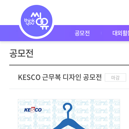
공
모
전
공
모
전
공모전
대외활
대
외
활
공모전
동
씽
유
P
I
KESCO 근무복 디자인 공모전
마감
C
K
이
벤
트
자
주
묻
는
질