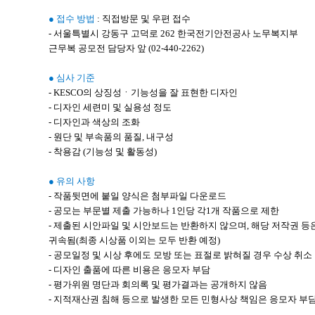
● 접수 방법
: 직접방문 및 우편 접수
- 서울특별시 강동구 고덕로 262 한국전기안전공사 노무복지부
근무복 공모전 담당자 앞 (02-440-2262)
● 심사 기준
- KESCO의 상징성ㆍ기능성을 잘 표현한 디자인
- 디자인 세련미 및 실용성 정도
- 디자인과 색상의 조화
- 원단 및 부속품의 품질, 내구성
- 착용감 (기능성 및 활동성)
● 유의 사항
- 작품뒷면에 붙일 양식은 첨부파일 다운로드
- 공모는 부문별 제출 가능하나 1인당 각1개 작품으로 제한
- 제출된 시안파일 및 시안보드는 반환하지 않으며, 해당 저작권 등
귀속됨(최종 시상품 이외는 모두 반환 예정)
- 공모일정 및 시상 후에도 모방 또는 표절로 밝혀질 경우 수상 취소
- 디자인 출품에 따른 비용은 응모자 부담
- 평가위원 명단과 회의록 및 평가결과는 공개하지 않음
- 지적재산권 침해 등으로 발생한 모든 민형사상 책임은 응모자 부