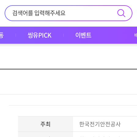
동
씽유PICK
이벤트
주최
한국전기안전공사