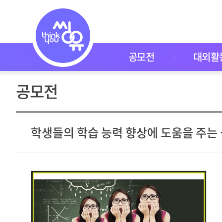
공
모
전
공
모
전
공모전
대외활
대
외
활
공모전
동
씽
유
P
I
학생들의 학습 능력 향상에 도움을 주는
C
K
이
벤
트
자
주
묻
는
질