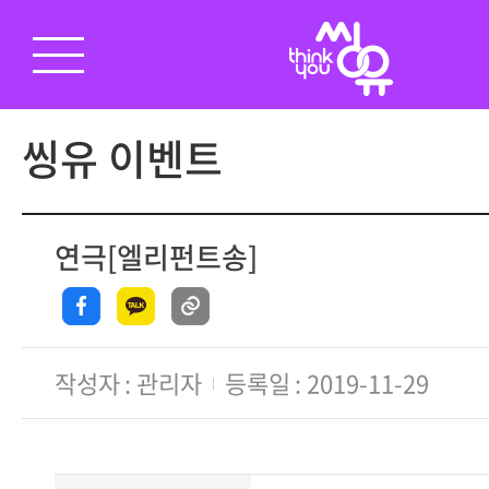
씽유 이벤트
연극[엘리펀트송]
작성자
관리자
등록일
2019-11-29