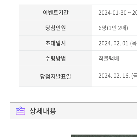
문
씽
이벤트기간
2024-01-30 ~ 2
유
이
당첨인원
6명(1인 2매)
벤
트
이
초대일시
2024. 02. 01.(
벤
트
씽
수령방법
착불택배
유
이
2024. 02. 16. (
벤
당첨자발표일
트
이
벤
트
자
상세내용
유
이
벤
트