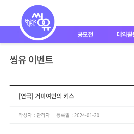
이
벤
트
공
모
전
공모전
대외활
대
외
활
동
씽유 이벤트
씽
유
P
I
C
K
이
[연극] 거미여인의 키스
벤
트
자
작성자
관리자
등록일
2024-01-30
주
묻
는
질