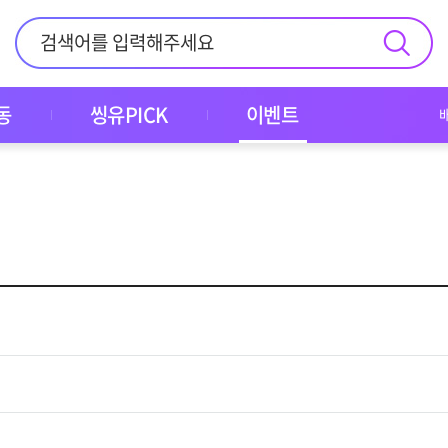
동
씽유PICK
이벤트