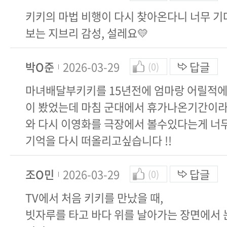
키키의 마법 비행이 다시 찾아온다니 너무 기대
보는 지브리 감성, 설레요💛
박O준
2026-03-29
답글
(0)
마녀배달부키키를 15년전에 엄마랑 어릴적에
이 봤었는데 마침 군대에서 휴가나온기간이라
와 다시 이영화를 극장에서 볼수있다는게 너
기억을 다시 떠올리고싶습니다 !!
조O민
2026-03-29
답글
(0)
TV에서 처음 키키를 만났을 때,
빗자루를 타고 바다 위를 날아가는 장면에서 눈