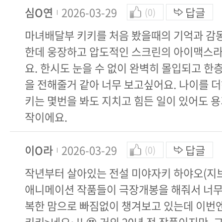
심O연
2026-03-29
답글
(0)
마녀배달부 키키를 처음 봤을때의 기억과 감
한데 웅장하고 압도적인 스크린의 아이맥스라
요. 한시도 눈을 수 없이 완벽히 몰입되고 한
을 전해줄거 같아 너무 보고싶어요. 나이를 
키는 몇번을 봐도 지치고 힘든 일이 있어도 용
작이에요.
이O라
2026-03-29
답글
(0)
작년부터 살아있는 전설 미야자키 하야오(지
애니메이션 작품들이 극장개봉을 해줘서 너무
복한 맘으로 빠짐없이 챙겨보고 있는데 이번
키키>네요~!! 😍 거의 20년 전 작품이지만,