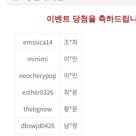
이벤트 당첨을 축하드립니
emssica14
조*희
minimi
이*민
neocherypop
이*민
esther0326
최*윤
thebgnow
황*문
dbswjd0426
남*정