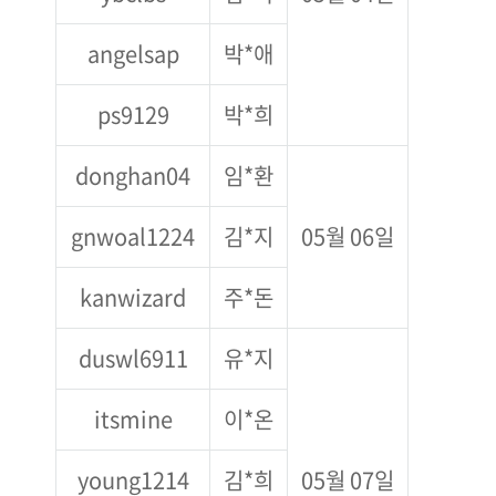
angelsap
박*애
ps9129
박*희
donghan04
임*환
gnwoal1224
김*지
05월 06일
kanwizard
주*돈
duswl6911
유*지
itsmine
이*온
young1214
김*희
05월 07일