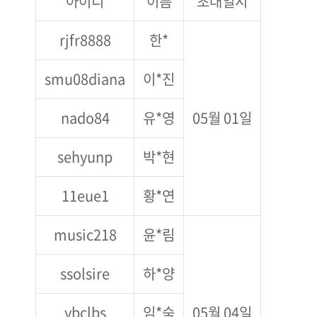
아이디
이름
초대일시
rjfr8888
한*
smu08diana
이*진
nado84
유*영
05월 01일
sehyunp
박*현
11eue1
황*연
music218
윤*림
ssolsire
하*양
ybclbs
임*숙
05월 04일