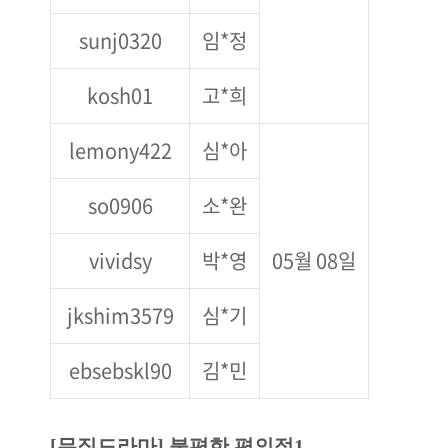
sunj0320
임*정
kosh01
고*희
lemony422
심*아
so0906
소*완
vividsy
박*영
05월 08일
jkshim3579
심*기
ebsebskl90
김*민
[뮤직드라마] 불편한 편의점1