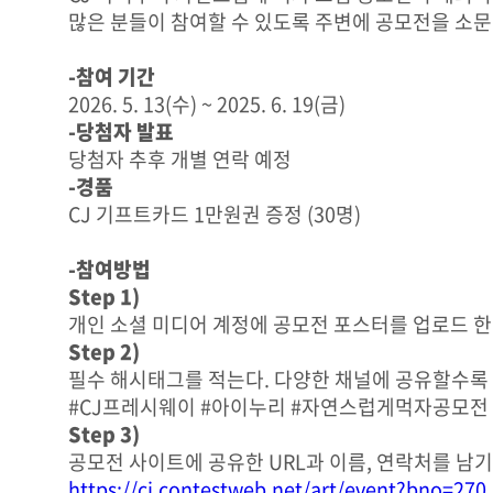
문
많은 분들이 참여할 수 있도록 주변에 공모전을 소문
자
유
-참여 기간
이
2026. 5. 13(수) ~ 2025. 6. 19(금)
벤
트
-당첨자 발표
이
당첨자 추후 개별 연락 예정
벤
-경품
트
씽
CJ 기프트카드 1만원권 증정 (30명)
유
이
-참여방법
벤
트
Step 1)
이
개인 소셜 미디어 계정에 공모전 포스터를 업로드 한
벤
Step 2)
트
자
필수 해시태그를 적는다. 다양한 채널에 공유할수록 당
유
#CJ프레시웨이 #아이누리 #자연스럽게먹자공모전
이
Step 3)
벤
트
공모전 사이트에 공유한 URL과 이름, 연락처를 남기
https://cj.contestweb.net/art/event?bno=270