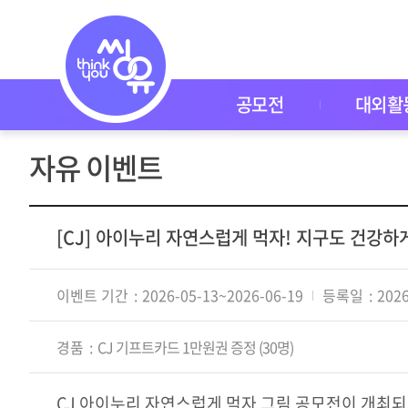
이
벤
트
공
모
전
공모전
대외활
대
외
활
자유 이벤트
동
씽
유
P
I
[CJ] 아이누리 자연스럽게 먹자! 지구도 건강하게
C
K
이
이벤트 기간
2026-05-13~2026-06-19
등록일
2026
벤
트
자
경품
CJ 기프트카드 1만원권 증정 (30명)
주
묻
는
CJ 아이누리 자연스럽게 먹자 그림 공모전이 개최되었
질