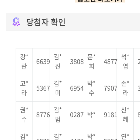
당첨자 확인
강*
김*
문*
석*
6639
3808
4877
란
진
희
엽
고*
김*
박*
손*
5367
6954
7907
라
미
수
라
권*
김*
신*
8776
0287
박*
9181
수
범
혜
김*
김*
박*
연*