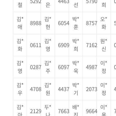
5292
4463
5790
철
은
선
희
김*
김*
박*
오*
8988
6054
8757
애
현
훈
화
김*
김*
박*
원*
0611
6909
7162
화
영
희
신
김*
김*
박*
이*
0287
6097
4987
영
주
욱
정
김*
김*
박*
이*
4708
4437
2073
우
원
기
정
김*
두*
배*
이*
2129
7663
9664
아
나
진
용