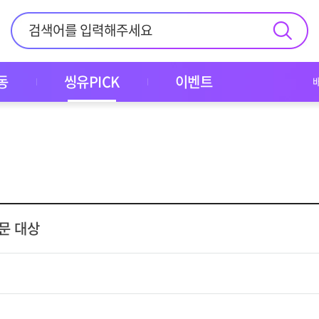
동
씽유PICK
이벤트
부문 대상