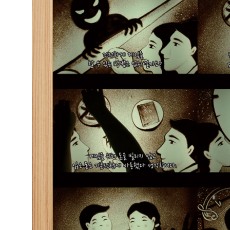
추
천
!
대
외
활
동
정
보
터
수
상
작
갤
러
리
시
상
식
갤
러
리