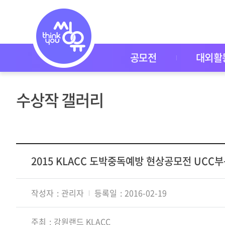
씽
유
P
I
C
K
공모전
대외활
공
모
전
대
수상작 갤러리
외
활
동
씽
유
P
I
2015 KLACC 도박중독예방 현상공모전 UCC
C
K
이
작성자
관리자
등록일
2016-02-19
벤
트
자
주최
강원랜드 KLACC
주