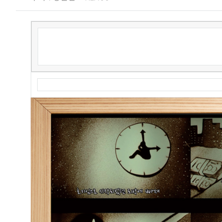
묻
는
질
문
수
상
작
갤
러
리
이
주
의
주
목
할
만
한
공
모
전
씽
유