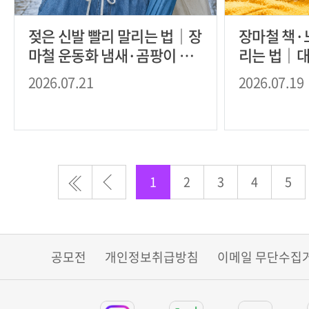
젖은 신발 빨리 말리는 법｜장
장마철 책·
마철 운동화 냄새·곰팡이 예
리는 법｜대
방
관 팁
2026.07.21
2026.07.19
1
2
3
4
5
공모전
개인정보취급방침
이메일 무단수집