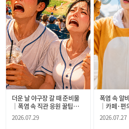
더운 날 야구장 갈 때 준비물
폭염 속 알
｜폭염 속 직관 응원 꿀팁
｜카페·편
(feat. 우리팀 제발 이겨라)
강관리 팁
2026.07.29
2026.07.27