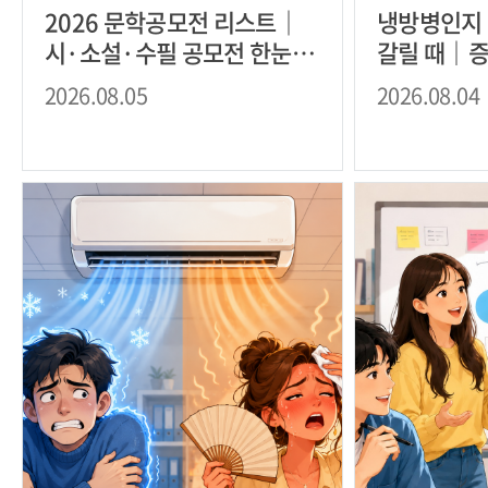
2026 문학공모전 리스트｜
냉방병인지
시·소설·수필 공모전 한눈에
갈릴 때｜증
(26년 8월 기준)
2026.08.05
2026.08.04