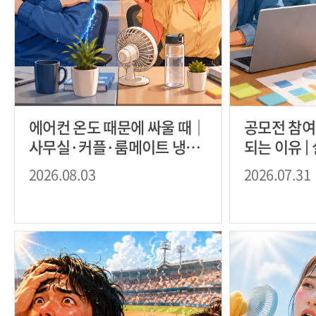
에어컨 온도 때문에 싸울 때｜
공모전 참여
사무실·커플·룸메이트 냉방
되는 이유 |
갈등 해결법
접 경험까지
2026.08.03
2026.07.31