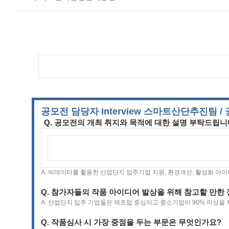
질
문
주
최
사
인
터
뷰
대
외
활
공모전 담당자 Interview 스마트산단추진팀 /
동
Q. 공모전의 개최 취지와 목적에 대한 설명 부탁드립니
주
최
사
인
터
뷰
A. 빅데이터를 활용한 산업단지 입주기업 지원, 환경개선, 활성화 아
수
상
Q. 참가자들의 작품 아이디어 발상을 위해 참고할 만한
자
A. 산업단지 입주 기업들은 제조업 중심이고 중소기업이 90% 이상을
인
터
Q. 작품심사 시 가장 중점을 두는 부문은 무엇인가요?