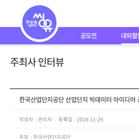
대
외
활
동
공
모
공모전
대외활
전
대
외
활
주최사 인터뷰
동
씽
유
P
I
C
K
한국산업단지공단 산업단지 빅데이터 아이디어 
이
벤
트
작성자
관리자
등록일
2018-11-29
자
주
묻
주최
한국산업단지공단
는