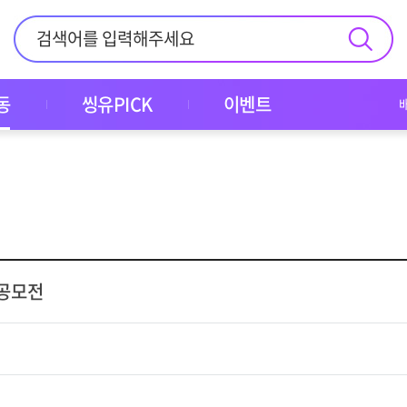
동
씽유PICK
이벤트
공모전