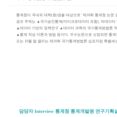
질
문
주
통계청이 국내외 대학(원)생을 대상으로 ‘제18회 통계청 논문 
최
공모 주제는 ▲국가승인통계(마이크로데이터 포함), 빅데이터 
사
▲데이터 기반의 정책연구 ▲데이터 과학의 국가통계방법론 
인
터
▲통계 작성 이론과 방법 등이다. 우수논문으로 선정되면 통계청
뷰
오는 10월 말 열리는 제10회 국가통계방법론 심포지엄 특별세션
대
외
활
동
주
최
사
인
터
뷰
수
상
자
인
담당자 Interview 통계청 통계개발원 연구기
터