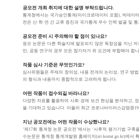
뷰
수
공모전 개최 취지에 대한 설명 부탁드립니다.
상
통계청에서는 국가승인통계(마이크로데이터 포함), 빅데이터 및
작
전은 산·학·연 간 교류 증진과 국가통계 우수 인력 발굴 및 통
갤
러
리
공모전 준비 시 주의해야 할 점이 있나요?
응모 논문은 다른 학술지에 발표되지 않은 독창성을 지닌 저작
만, 공동 연구의 경우 모든 참가자가 위 요건에 부합해야 합니
작품 심사 기준은 무엇인가요?
심사위원들은 주제의 창의성, 내용 전개의 논리성, 연구 방법
의 형식과 내용까지 종합적으로 고려하게 됩니다.
어떤 작품이 접수되길 바라나요?
다양한 자료를 활용하여 사회·경제·보건 현상을 분석하고, 
을 기대하고 있습니다. 아울러 최근 코로나바이러스감염증19
지난 공모전에는 어떤 작품이 수상했나요?
‘제17회 통계청 논문 공모전’에서는 ‘사후적 평가기법 구축
수논문은 통계청 통계개발원 홈페이지(sri.kostat.go.kr)에서