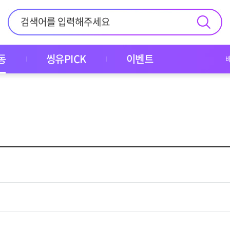
동
씽유PICK
이벤트