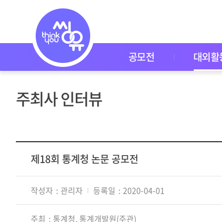
대
외
활
동
공
모
공모전
대외활
전
대
외
활
주최사 인터뷰
동
씽
유
P
I
C
K
제18회 통계청 논문 공모전
이
벤
트
작성자
관리자
등록일
2020-04-01
자
주
묻
주최
통계청, 통계개발원(주관)
는