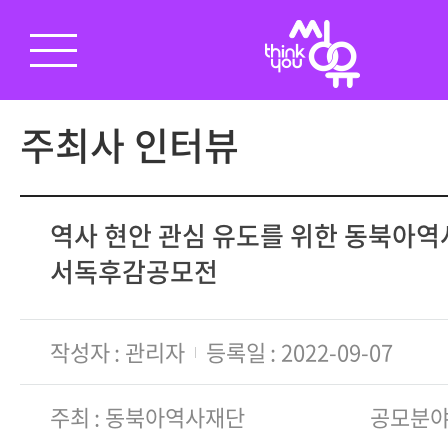
주최사 인터뷰
역사 현안 관심 유도를 위한 동북아
서독후감공모전
작성자
관리자
등록일
2022-09-07
주최
동북아역사재단
공모분