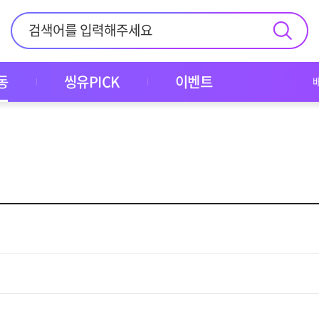
동
씽유PICK
이벤트