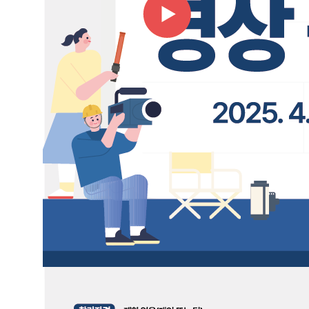
뷰
수
상
작
갤
러
리