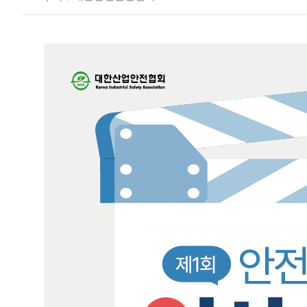
질
문
주
최
사
인
터
뷰
대
외
활
동
주
최
사
인
터
뷰
수
상
자
인
터