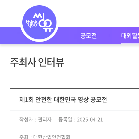
대
외
활
동
공
모
공모전
대외활
전
대
외
활
주최사 인터뷰
동
씽
유
P
I
C
K
제1회 안전한 대한민국 영상 공모전
이
벤
트
작성자
관리자
등록일
2025-04-21
자
주
묻
주최
대한산업안전협회
는