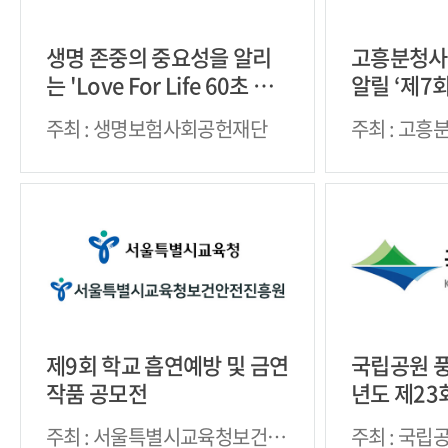
생명 존중의 중요성을 알리
고흥분청사
는 'Love For Life 60초 영
알릴 ‘제7
상제'
전국 공모전
주최 : 생명보험사회공헌재단
주최 : 고
제9회 학교 흡연예방 및 금연
국립공원 풍
작품 공모전
년도 제23
공모전’
주최 : 서울특별시교육청보건안
주최 : 국립