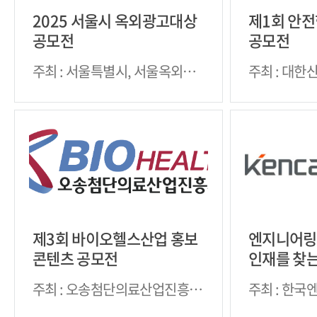
2025 서울시 옥외광고대상
제1회 안전
공모전
공모전
주최 : 서울특별시, 서울옥외광
주최 : 대
고협회
제3회 바이오헬스산업 홍보
엔지니어링
콘텐츠 공모전
인재를 찾는
링 온라인
주최 : 오송첨단의료산업진흥재
주최 : 한
단