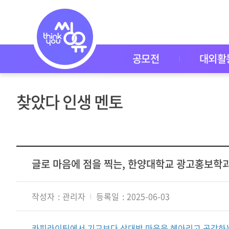
씽
유
P
I
C
K
공모전
대외활
공
모
전
대
찾았다 인생 멘토
외
활
동
씽
유
P
I
글로 마음에 점을 찍는, 한양대학교 광고홍보학
C
K
이
작성자
관리자
등록일
2025-06-03
벤
트
자
카피라이팅에서 기교보다 상대방 마음을 헤아리고 공감하는 
주