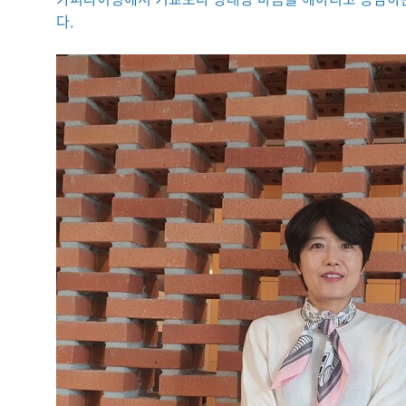
묻
다.
는
질
문
씽
유
추
천
!
대
외
활
동
이
주
의
주
목
할
만
한
공
모