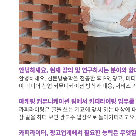
전
씽
유
추
천
!
대
외
활
동
정
보
안녕하세요. 현재 강의 및 연구하시는 분야와 함
터
수
안녕하세요. 신문방송학을 전공한 후 PR, 광고, 미디
상
이 미디어 산업 커뮤니케이션 방식과 내용, 서비스 기
작
갤
러
마케팅 커뮤니케이션 팀에서 카피라이팅 업무를 
리
카피라이팅은 글을 쓰는 기교에 앞서 읽는 대상에 대
시
상 일을 하다 보면 광고주 입장으로 돌아가더라고요
상
식
갤
카피라이터, 광고업계에서 필요한 능력은 무엇
러