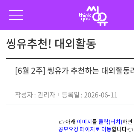
씽유추천! 대외활동
[6월 2주] 씽유가 추천하는 대외활
작성자
관리자
등록일
2026-06-11
👉
아래
이미지
를
클릭(터치)
하면
공모요강 페이지로 이동
합니다
👈