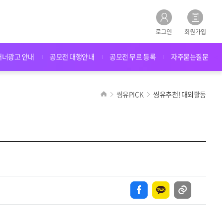
로그인
회원가입
배너광고 안내
공모전 대행안내
공모전 무료 등록
자주묻는질문
씽유PICK
씽유추천! 대외활동