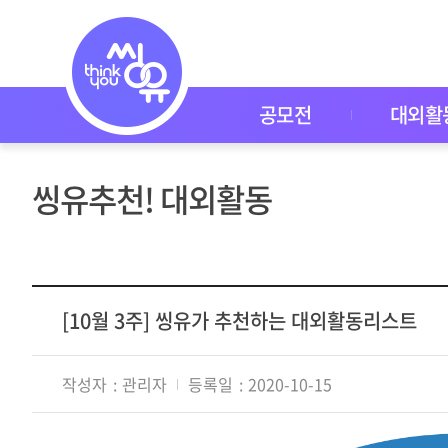
씽
유
P
I
C
K
공모전
대외활
공
모
전
대
씽유추천! 대외활동
외
활
동
씽
유
P
I
[10월 3주] 씽유가 추천하는 대외활동리스트
C
K
이
작성자
관리자
등록일
2020-10-15
벤
트
자
주