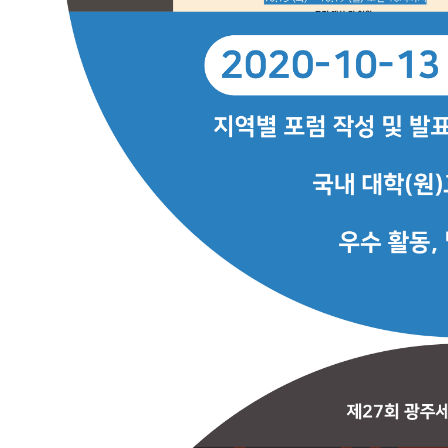
전
씽
유
추
천
!
대
외
활
동
정
보
터
수
상
작
갤
러
리
시
상
식
갤
러