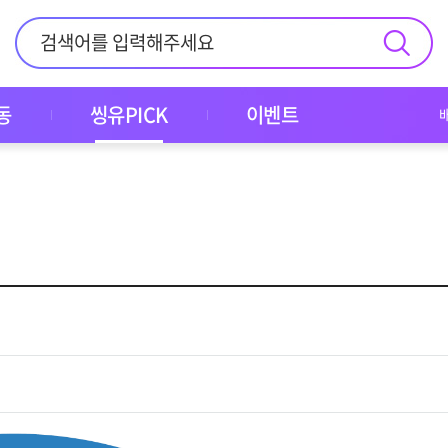
동
씽유PICK
이벤트