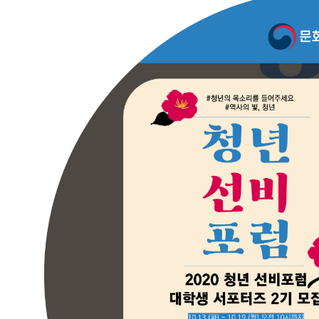
묻
는
질
문
씽
유
추
천
!
대
외
활
동
이
주
의
주
목
할
만
한
공
모