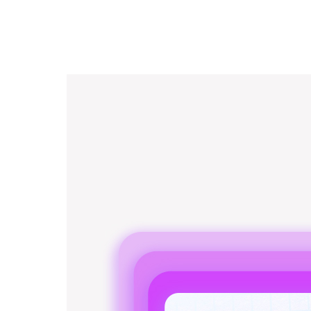
묻
는
질
문
씽
유
추
천
!
대
외
활
동
이
주
의
주
목
할
만
한
공
모