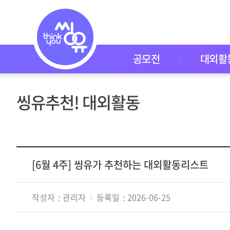
씽
유
P
I
C
K
공모전
대외활
공
모
전
대
씽유추천! 대외활동
외
활
동
씽
유
P
I
[6월 4주] 씽유가 추천하는 대외활동리스트
C
K
이
작성자
관리자
등록일
2026-06-25
벤
트
자
주