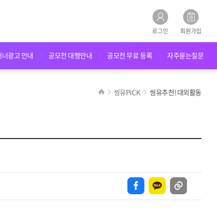
로그인
회원가입
배너광고 안내
공모전 대행안내
공모전 무료 등록
자주묻는질문
씽유PICK
씽유추천! 대외활동