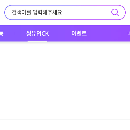
동
씽유PICK
이벤트