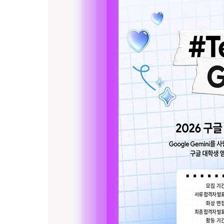
전
씽
유
추
천
!
대
외
활
동
정
보
터
수
상
작
갤
러
리
시
상
식
갤
러