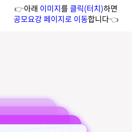
👉
아래
이미지
를
클릭(터치)
하면
공모요강 페이지로 이동
합니다
👈