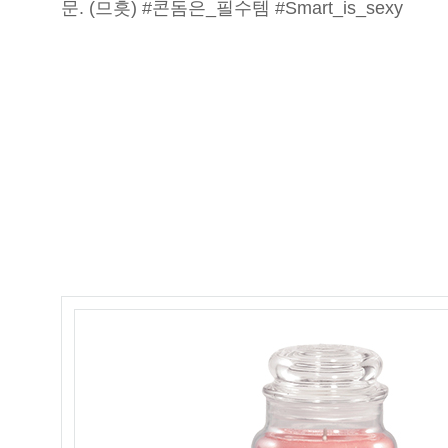
문. (므흣) #콘돔은_필수템 #Smart_is_sexy