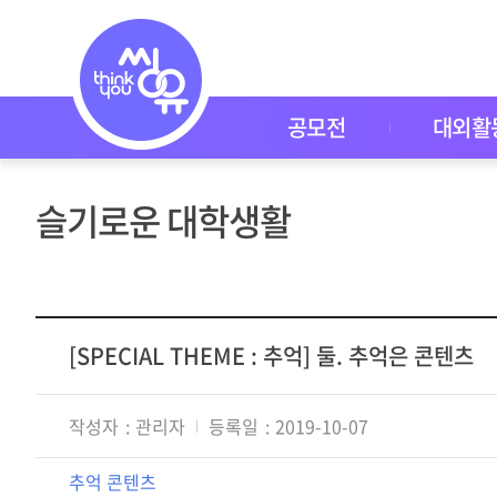
씽
유
P
I
C
K
공모전
대외활
공
모
전
대
슬기로운 대학생활
외
활
동
씽
유
P
I
[SPECIAL THEME : 추억] 둘. 추억은 콘텐츠
C
K
이
작성자
관리자
등록일
2019-10-07
벤
트
자
추억 콘텐츠
주