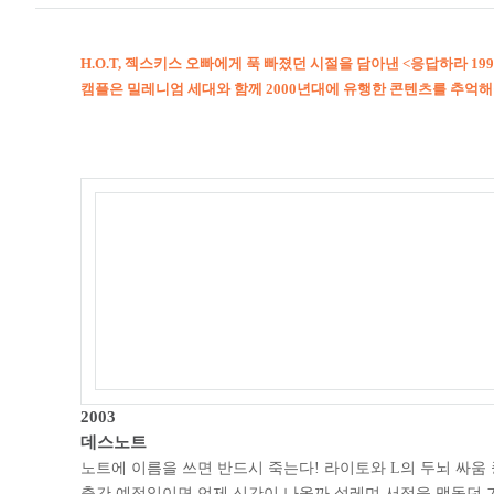
묻
는
질
H.O.T, 젝스키스 오빠에게 푹 빠졌던 시절을 담아낸 <응답하라 19
문
캠플은 밀레니엄 세대와 함께 2000년대에 유행한 콘텐츠를 추억해
수
상
작
갤
러
리
이
주
의
주
목
할
만
한
공
모
2003
전
데스노트
씽
노트에 이름을 쓰면 반드시 죽는다! 라이토와 L의 두뇌 싸움 
유
출간 예정일이면 언제 신간이 나올까 설레며 서점을 맴돌던 