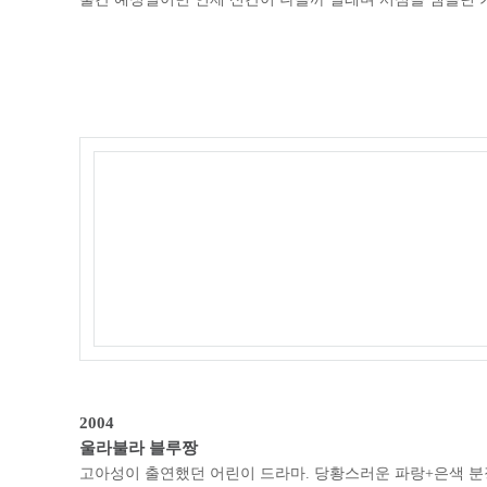
추
천
!
대
외
활
동
정
보
터
수
상
작
갤
러
리
시
상
식
갤
러
2004
리
울라불라 블루짱
고아성이 출연했던 어린이 드라마. 당황스러운 파랑+은색 분