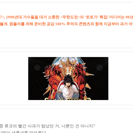
97>, 1990년대 가수들을 대거 소환한 <무한도전>의 ‘토토가’ 특집! 미디어는 9
볼게. 캠플러를 위해 준비한 공감 100% 추억의 콘텐츠와 함께 지금부터 과거 
중 류크의 빨간 사과가 탐났던 거, 나뿐인 건 아니지?
기억이 새록새록 떠오른다.