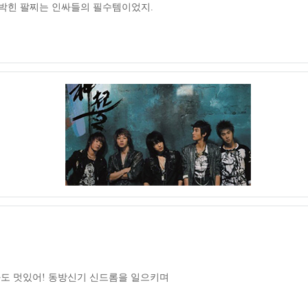
 박힌 팔찌는 인싸들의 필수템이었지.
봐도 멋있어! 동방신기 신드롬을 일으키며