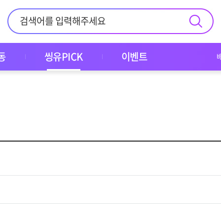
동
씽유PICK
이벤트