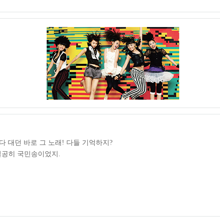
다 대던 바로 그 노래! 다들 기억하지?
실공히 국민송이었지.