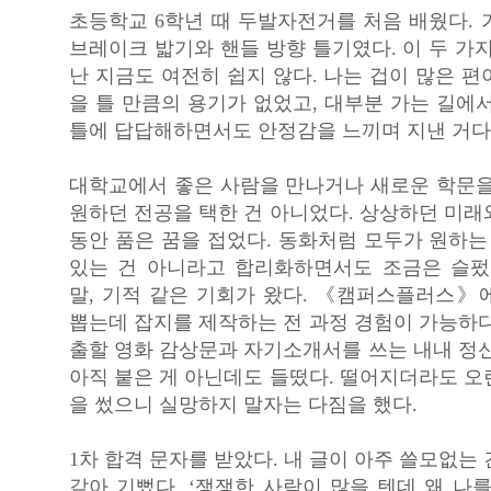
초등학교 6학년 때 두발자전거를 처음 배웠다. 
브레이크 밟기와 핸들 방향 틀기였다. 이 두 가지
난 지금도 여전히 쉽지 않다. 나는 겁이 많은 
을 틀 만큼의 용기가 없었고, 대부분 가는 길에
틀에 답답해하면서도 안정감을 느끼며 지낸 거다
대학교에서 좋은 사람을 만나거나 새로운 학문을
원하던 전공을 택한 건 아니었다. 상상하던 미래
동안 품은 꿈을 접었다. 동화처럼 모두가 원하는
있는 건 아니라고 합리화하면서도 조금은 슬펐
말, 기적 같은 기회가 왔다. 《캠퍼스플러스》
뽑는데 잡지를 제작하는 전 과정 경험이 가능하다
출할 영화 감상문과 자기소개서를 쓰는 내내 정신
아직 붙은 게 아닌데도 들떴다. 떨어지더라도 오
을 썼으니 실망하지 말자는 다짐을 했다.
1차 합격 문자를 받았다. 내 글이 아주 쓸모없는
같아 기뻤다. ‘쟁쟁한 사람이 많을 텐데 왜 나