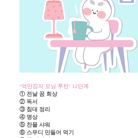
‘억만장자 모닝 루틴’ 12단계
① 전날 꿈 회상
② 독서
③ 침대 정리
④ 명상
⑤ 찬물 샤워
⑥ 스무디 만들어 먹기