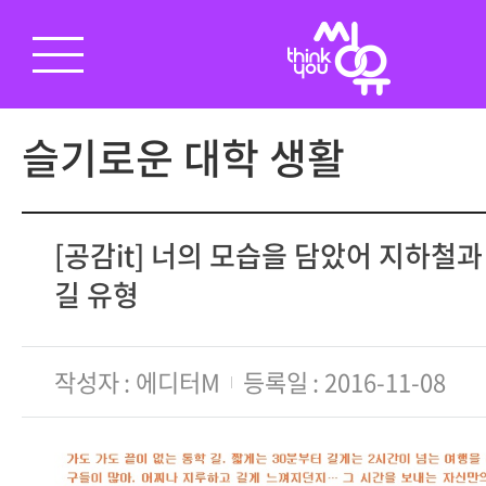
슬기로운 대학 생활
[공감it] 너의 모습을 담았어 지하철과
길 유형
작성자
에디터M
등록일
2016-11-08