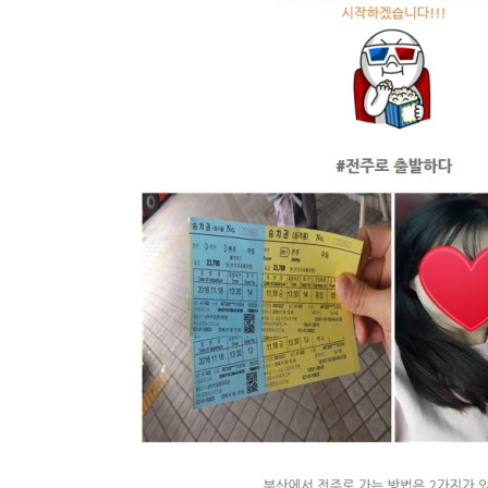
추
천
!
대
외
활
동
정
보
터
수
상
작
갤
러
리
시
상
식
갤
러
리