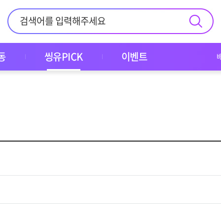
동
씽유PICK
이벤트