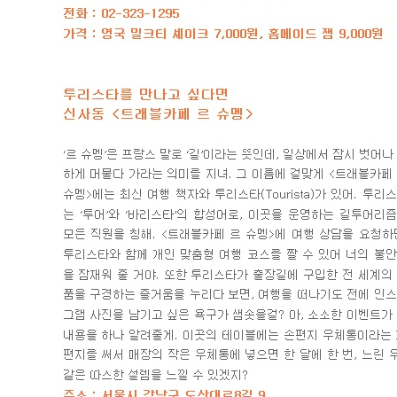
추
천
!
대
외
활
동
정
보
터
수
상
작
갤
러
리
시
상
식
갤
러
리