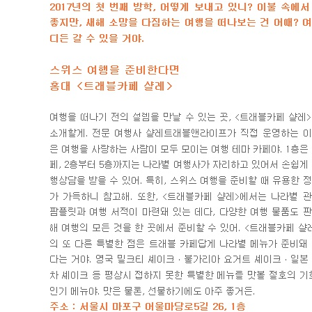
묻
는
질
문
수
상
작
갤
러
리
이
주
의
주
목
할
만
한
공
모
전
씽
유