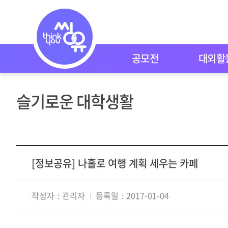
씽
유
P
I
C
K
공모전
대외활
공
모
전
대
슬기로운 대학생활
외
활
동
씽
유
P
I
[정보공유] 나홀로 여행 계획 세우는 카페
C
K
이
작성자
관리자
등록일
2017-01-04
벤
트
자
주