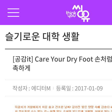
슬기로운 대학 생활
[공감it] Care Your Dry Foot 
촉하게
작성자
에디터M
등록일
2017-01-09