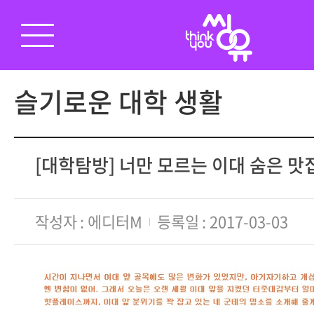
슬기로운 대학 생활
[대학탐방] 너만 모르는 이대 숨은 맛
작성자
에디터M
등록일
2017-03-03