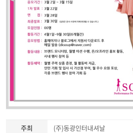
주최
(주)동광인터내셔날